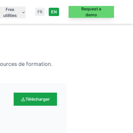
Request a
Free
FR
|
EN
demo
utilities
sources de formation.
Télécharger