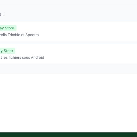
 :
ay Store
eils Trimble et Spectra
ay Store
t les fichiers sous Android