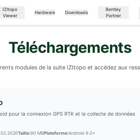
IZItopo
Bentley
Hardware
Downloads
Viewer
Partner
Téléchargements
érents modules de la suite IZItopo et accédez aux res
p
oid pour la connexion GPS RTK et la collecte de données
9.02.2026
Taille:
90 MB
Plateforme:
Android 9.0+