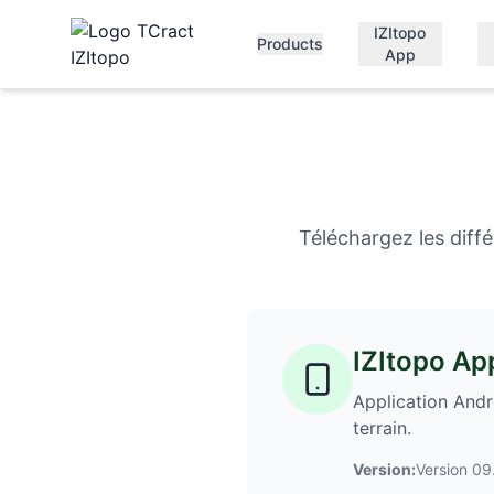
IZItopo
Products
App
Téléchargez les diff
IZItopo Ap
Application Andr
terrain.
Version:
Version 0